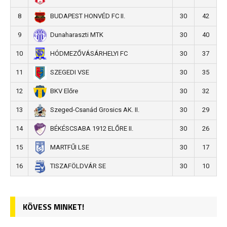
8
30
42
BUDAPEST HONVÉD FC II.
9
30
40
Dunaharaszti MTK
10
30
37
HÓDMEZŐVÁSÁRHELYI FC
11
30
35
SZEGEDI VSE
12
30
32
BKV Előre
13
30
29
Szeged-Csanád Grosics AK. II.
14
30
26
BÉKÉSCSABA 1912 ELŐRE II.
15
30
17
MARTFŰI LSE
16
30
10
TISZAFÖLDVÁR SE
KÖVESS MINKET!