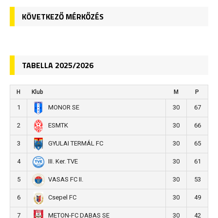
KÖVETKEZŐ MÉRKŐZÉS
TABELLA 2025/2026
H
Klub
M
P
1
30
67
MONOR SE
2
30
66
ESMTK
3
30
65
GYULAI TERMÁL FC
4
30
61
III. Ker. TVE
5
30
53
VASAS FC II.
6
30
49
Csepel FC
7
30
42
METON-FC DABAS SE