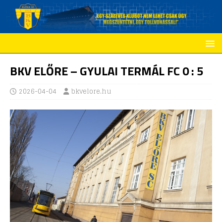
BKV ELŐRE – GYULAI TERMÁL FC 0 : 5
2026-04-04
bkvelore.hu