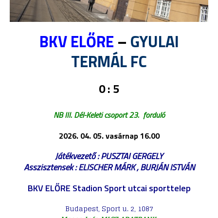
BKV ELŐRE
–
GYULAI
TERMÁL FC
0 : 5
NB III. Dél-Keleti csoport 23. forduló
2026. 04. 05. vasárnap 16.00
Játékvezető : PUSZTAI GERGELY
Asszisztensek : ELISCHER MÁRK , BURJÁN ISTVÁN
BKV ELŐRE Stadion Sport utcai sporttelep
Budapest, Sport u. 2, 1087