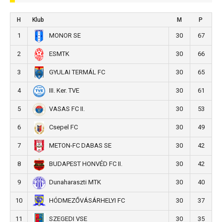
H
Klub
M
P
1
30
67
MONOR SE
2
30
66
ESMTK
3
30
65
GYULAI TERMÁL FC
4
30
61
III. Ker. TVE
5
30
53
VASAS FC II.
6
30
49
Csepel FC
7
30
42
METON-FC DABAS SE
8
30
42
BUDAPEST HONVÉD FC II.
9
30
40
Dunaharaszti MTK
10
30
37
HÓDMEZŐVÁSÁRHELYI FC
11
30
35
SZEGEDI VSE