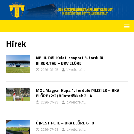
Hírek
NB III. Dél-Keleti csoport 3. forduló
III.KER.TVE – BKV ELŐRE
2026-08-05
bkvelore.hu
MOL Magyar Kupa 1. forduló PILISI LK – BKV
ELŐRE (2:2) Büntetőkkel: 2 : 4
2026-07-25
bkvelore.hu
ÚJPEST FC II. – BKV ELŐRE 6 : 0
2026-07-23
bkvelore.hu