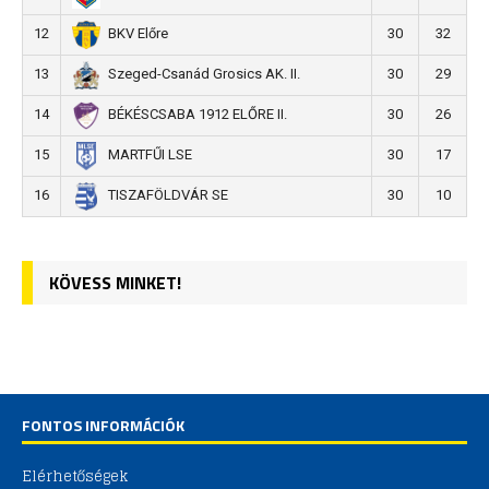
12
30
32
BKV Előre
13
30
29
Szeged-Csanád Grosics AK. II.
14
30
26
BÉKÉSCSABA 1912 ELŐRE II.
15
30
17
MARTFŰI LSE
16
30
10
TISZAFÖLDVÁR SE
KÖVESS MINKET!
FONTOS INFORMÁCIÓK
Elérhetőségek