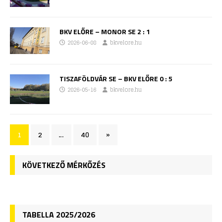
BKV ELŐRE – MONOR SE 2 : 1
2026-06-08
bkvelore.hu
TISZAFÖLDVÁR SE – BKV ELŐRE 0 : 5
2026-05-16
bkvelore.hu
1
2
…
40
»
KÖVETKEZŐ MÉRKŐZÉS
TABELLA 2025/2026