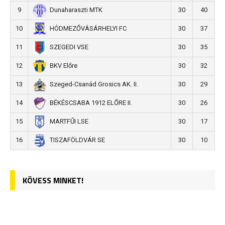
9
30
40
Dunaharaszti MTK
10
30
37
HÓDMEZŐVÁSÁRHELYI FC
11
30
35
SZEGEDI VSE
12
30
32
BKV Előre
13
30
29
Szeged-Csanád Grosics AK. II.
14
30
26
BÉKÉSCSABA 1912 ELŐRE II.
15
30
17
MARTFŰI LSE
16
30
10
TISZAFÖLDVÁR SE
KÖVESS MINKET!