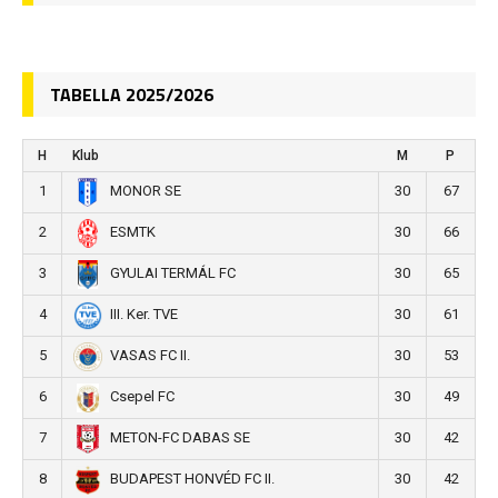
TABELLA 2025/2026
H
Klub
M
P
1
30
67
MONOR SE
2
30
66
ESMTK
3
30
65
GYULAI TERMÁL FC
4
30
61
III. Ker. TVE
5
30
53
VASAS FC II.
6
30
49
Csepel FC
7
30
42
METON-FC DABAS SE
8
30
42
BUDAPEST HONVÉD FC II.