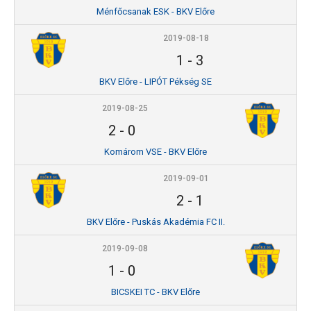
Ménfőcsanak ESK - BKV Előre
2019-08-18
1
-
3
BKV Előre - LIPÓT Pékség SE
2019-08-25
2
-
0
Komárom VSE - BKV Előre
2019-09-01
2
-
1
BKV Előre - Puskás Akadémia FC II.
2019-09-08
1
-
0
BICSKEI TC - BKV Előre