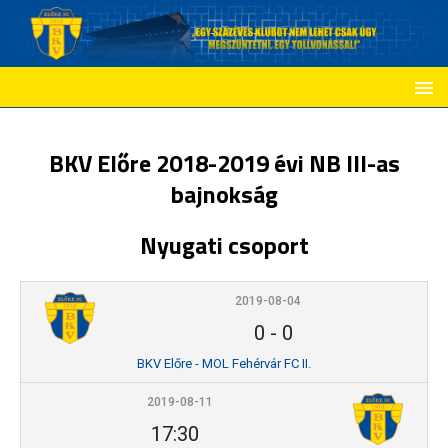
BKV Előre 2018-2019 évi NB III-as
bajnokság
Nyugati csoport
2019-08-04
0
-
0
BKV Előre - MOL Fehérvár FC II.
2019-08-11
17:30