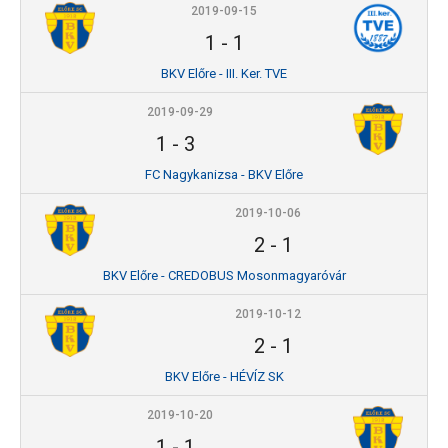
2019-09-15
1
-
1
BKV Előre - III. Ker. TVE
2019-09-29
1
-
3
FC Nagykanizsa - BKV Előre
2019-10-06
2
-
1
BKV Előre - CREDOBUS Mosonmagyaróvár
2019-10-12
2
-
1
BKV Előre - HÉVÍZ SK
2019-10-20
1
-
1