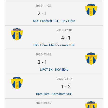
2019-11-24
2
-
1
MOL Fehérvár FC II. - BKV Előre
2019-12-01
4
-
1
BKV Előre - Ménfőcsanak ESK
2020-03-08
3
-
1
LIPÓT SK - BKV Előre
2020-03-14
1
-
2
BKV Előre - Komárom VSE
2020-03-22