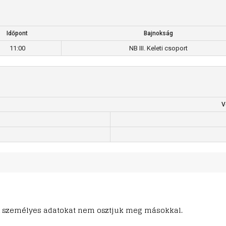
Időpont
Bajnokság
11:00
NB III. Keleti csoport
V
ő. A személyes adatokat nem osztjuk meg másokkal.