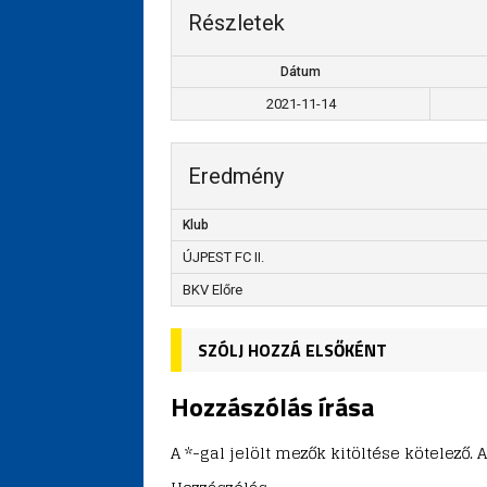
Részletek
Dátum
2021-11-14
Eredmény
Klub
ÚJPEST FC II.
BKV Előre
SZÓLJ HOZZÁ ELSŐKÉNT
Hozzászólás írása
A *-gal jelölt mezők kitöltése kötelez