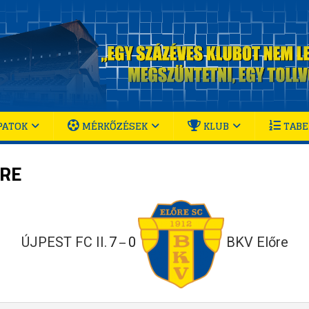
PATOK
MÉRKŐZÉSEK
KLUB
TABE
ŐRE
ÚJPEST FC II.
7
0
BKV Előre
—