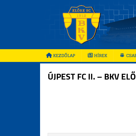
KEZDŐLAP
HÍREK
CSA
ÚJPEST FC II. – BKV EL