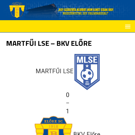
MARTFŰI LSE – BKV ELŐRE
MARTFŰI LSE
0
—
1
BKV Előre