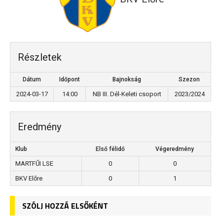
Részletek
Dátum
Időpont
Bajnokság
Szezon
2024-03-17
14:00
NB III. Dél-Keleti csoport
2023/2024
Eredmény
Klub
Első félidő
Végeredmény
MARTFŰI LSE
0
0
BKV Előre
0
1
SZÓLJ HOZZÁ ELSŐKÉNT