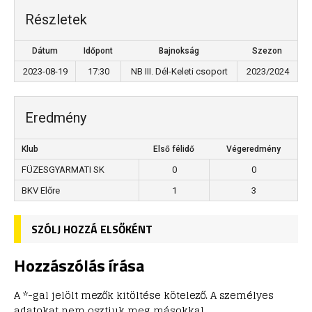
Részletek
Dátum
Időpont
Bajnokság
Szezon
2023-08-19
17:30
NB III. Dél-Keleti csoport
2023/2024
Eredmény
Klub
Első félidő
Végeredmény
FÜZESGYARMATI SK
0
0
BKV Előre
1
3
SZÓLJ HOZZÁ ELSŐKÉNT
Hozzászólás írása
A *-gal jelölt mezők kitöltése kötelező. A személyes
adatokat nem osztjuk meg másokkal.