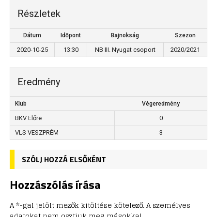
Részletek
Dátum
Időpont
Bajnokság
Szezon
2020-10-25
13:30
NB III. Nyugat csoport
2020/2021
Eredmény
Klub
Végeredmény
BKV Előre
0
VLS VESZPRÉM
3
SZÓLJ HOZZÁ ELSŐKÉNT
Hozzászólás írása
A *-gal jelölt mezők kitöltése kötelező. A személyes
adatokat nem osztjuk meg másokkal.