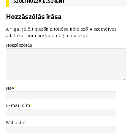
SZÓLJ HOZZÁ ELSŐKÉNT
Hozzászólás írása
A *-gal jelölt mezők kitöltése kötelező. A személyes
adatokat nem osztjuk meg másokkal.
Hozzászólás
Név
*
E-mail cím
*
Weboldal