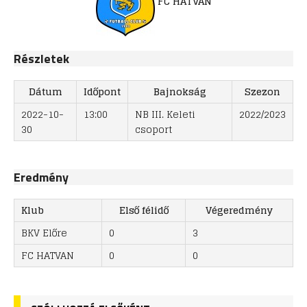
FC HATVAN
Részletek
Dátum
Időpont
Bajnokság
Szezon
2022-10-
13:00
NB III. Keleti
2022/2023
30
csoport
Eredmény
Klub
Első félidő
Végeredmény
BKV Előre
0
3
FC HATVAN
0
0