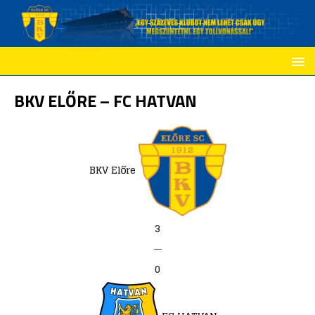
BKV ELŐRE – FC HATVAN
BKV Előre
3
—
0