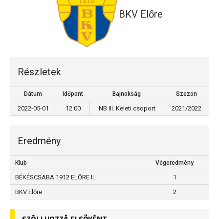
BKV Előre
Részletek
Dátum
Időpont
Bajnokság
Szezon
2022-05-01
12:00
NB III. Keleti csoport
2021/2022
Eredmény
Klub
Végeredmény
BÉKÉSCSABA 1912 ELŐRE II.
1
BKV Előre
2