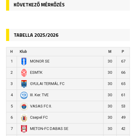
KÖVETKEZŐ MÉRKŐZÉS
TABELLA 2025/2026
H
Klub
M
P
1
30
67
MONOR SE
2
30
66
ESMTK
3
30
65
GYULAI TERMÁL FC
4
30
61
III. Ker. TVE
5
30
53
VASAS FC II.
6
30
49
Csepel FC
7
30
42
METON-FC DABAS SE