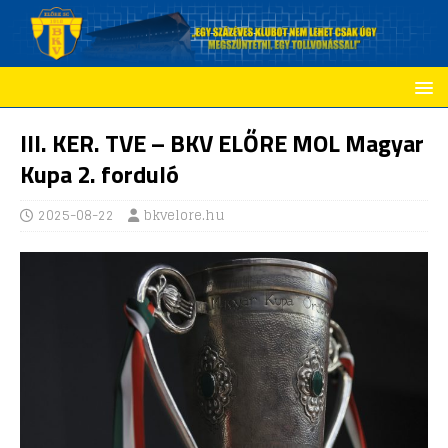
III. KER. TVE – BKV ELŐRE MOL Magyar
Kupa 2. forduló
2025-08-22
bkvelore.hu