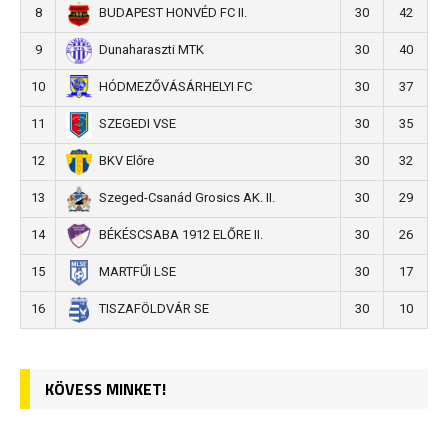
8
30
42
BUDAPEST HONVÉD FC II.
9
30
40
Dunaharaszti MTK
10
30
37
HÓDMEZŐVÁSÁRHELYI FC
11
30
35
SZEGEDI VSE
12
30
32
BKV Előre
13
30
29
Szeged-Csanád Grosics AK. II.
14
30
26
BÉKÉSCSABA 1912 ELŐRE II.
15
30
17
MARTFŰI LSE
16
30
10
TISZAFÖLDVÁR SE
KÖVESS MINKET!