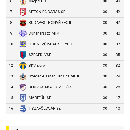
6
30
49
Csepel FC
7
30
42
METON-FC DABAS SE
8
30
42
BUDAPEST HONVÉD FC II.
9
30
40
Dunaharaszti MTK
10
30
37
HÓDMEZŐVÁSÁRHELYI FC
11
30
35
SZEGEDI VSE
12
30
32
BKV Előre
13
30
29
Szeged-Csanád Grosics AK. II.
14
30
26
BÉKÉSCSABA 1912 ELŐRE II.
15
30
17
MARTFŰI LSE
16
30
10
TISZAFÖLDVÁR SE