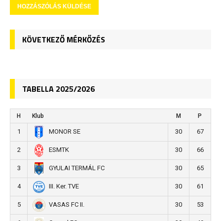
KÖVETKEZŐ MÉRKŐZÉS
TABELLA 2025/2026
H
Klub
M
P
1
30
67
MONOR SE
2
30
66
ESMTK
3
30
65
GYULAI TERMÁL FC
4
30
61
III. Ker. TVE
5
30
53
VASAS FC II.