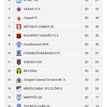
4
30
61
III. Ker. TVE
5
30
53
VASAS FC II.
6
30
49
Csepel FC
7
30
42
METON-FC DABAS SE
8
30
42
BUDAPEST HONVÉD FC II.
9
30
40
Dunaharaszti MTK
10
30
37
HÓDMEZŐVÁSÁRHELYI FC
11
30
35
SZEGEDI VSE
12
30
32
BKV Előre
13
30
29
Szeged-Csanád Grosics AK. II.
14
30
26
BÉKÉSCSABA 1912 ELŐRE II.
15
30
17
MARTFŰI LSE
16
30
10
TISZAFÖLDVÁR SE