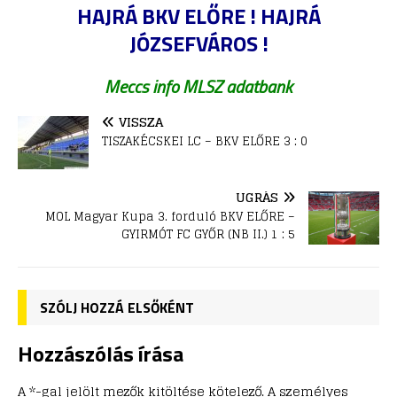
HAJRÁ BKV ELŐRE ! HAJRÁ
JÓZSEFVÁROS !
Meccs info MLSZ adatbank
VISSZA
TISZAKÉCSKEI LC – BKV ELŐRE 3 : 0
UGRÁS
MOL Magyar Kupa 3. forduló BKV ELŐRE –
GYIRMÓT FC GYŐR (NB II.) 1 : 5
SZÓLJ HOZZÁ ELSŐKÉNT
Hozzászólás írása
A *-gal jelölt mezők kitöltése kötelező. A személyes