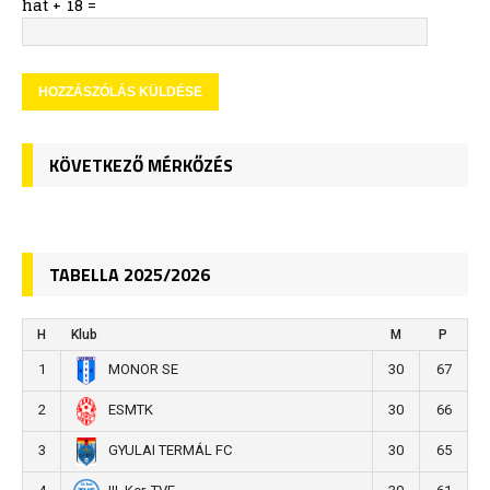
hat + 18 =
KÖVETKEZŐ MÉRKŐZÉS
TABELLA 2025/2026
H
Klub
M
P
1
30
67
MONOR SE
2
30
66
ESMTK
3
30
65
GYULAI TERMÁL FC