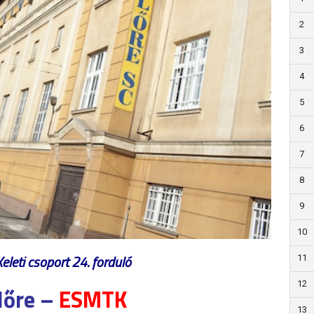
2
3
4
5
6
7
8
9
10
Keleti csoport 24. forduló
11
12
lőre –
ESMTK
13