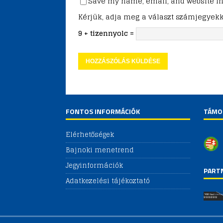
Save my name, email, and website in 
Kérjük, adja meg a választ számjegyekk
9 + tizennyolc =
FONTOS INFORMÁCIÓK
TÁMO
Elérhetőségek
Bajnoki menetrend
Jegyinformációk
PART
Adatkezelési tájékoztató