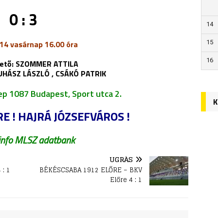
0 : 3
14
15
14 vasárnap 16.00 óra
16
zető: SZOMMER ATTILA
JUHÁSZ LÁSZLÓ , CSÁKÓ PATRIK
ep 1087 Budapest, Sport utca 2.
K
E ! HAJRÁ JÓZSEFVÁROS !
info MLSZ adatbank
UGRÁS
 : 1
BÉKÉSCSABA 1912 ELŐRE – BKV
Előre 4 : 1