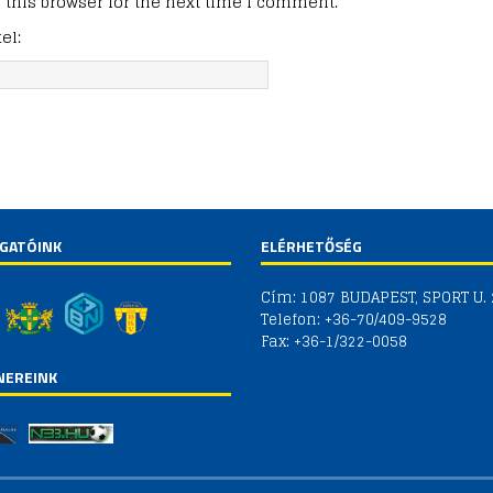
this browser for the next time I comment.
el:
GATÓINK
ELÉRHETŐSÉG
Cím: 1087 BUDAPEST, SPORT U. 
Telefon: +36-70/409-9528
Fax: +36-1/322-0058
NEREINK