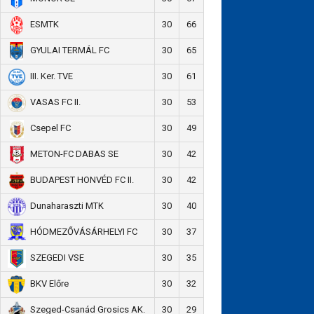
30
66
ESMTK
30
65
GYULAI TERMÁL FC
30
61
III. Ker. TVE
30
53
VASAS FC II.
30
49
Csepel FC
30
42
METON-FC DABAS SE
30
42
BUDAPEST HONVÉD FC II.
30
40
Dunaharaszti MTK
30
37
HÓDMEZŐVÁSÁRHELYI FC
30
35
SZEGEDI VSE
30
32
BKV Előre
30
29
Szeged-Csanád Grosics AK.