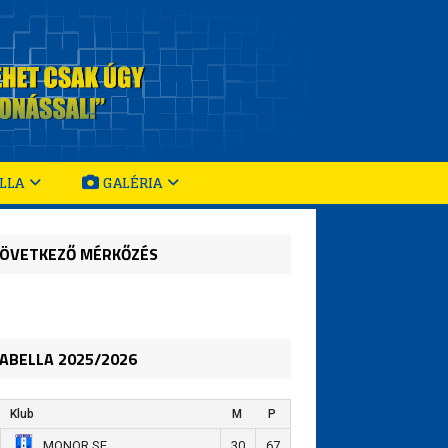
LLA
GALÉRIA
ÖVETKEZŐ MÉRKŐZÉS
ABELLA 2025/2026
Klub
M
P
30
67
MONOR SE