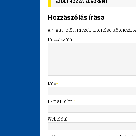
SZÓLJ HOZZÁ ELSŐKÉNT
Hozzászólás írása
A *-gal jelölt mezők kitöltése kötelez
Hozzászólás
Név
*
E-mail cím
*
Weboldal