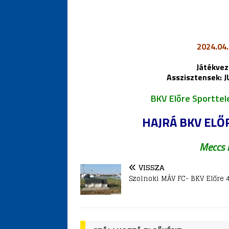
2024.04.
Játékve
Asszisztensek: 
BKV Előre Sporttel
HAJRÁ BKV ELŐR
Meccs 
VISSZA
Szolnoki MÁV FC- BKV Előre 4