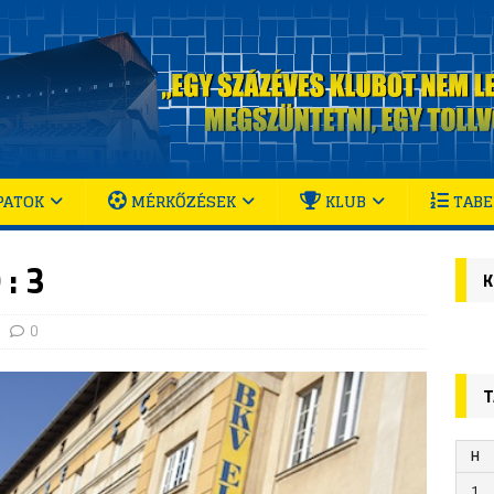
PATOK
MÉRKŐZÉSEK
KLUB
TABE
: 3
K
0
T
H
1