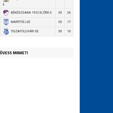
II.
30
26
BÉKÉSCSABA 1912 ELŐRE II.
30
17
MARTFŰI LSE
30
10
TISZAFÖLDVÁR SE
ÖVESS MINKET!