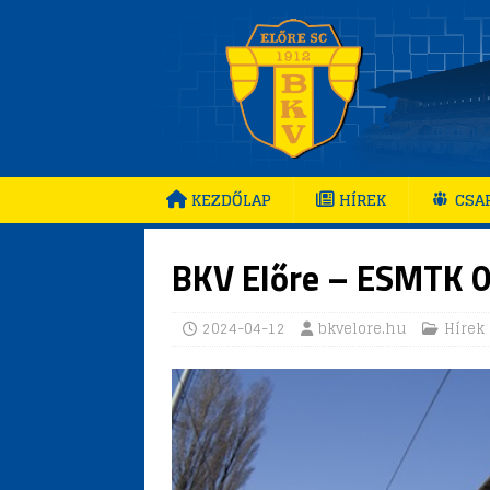
KEZDŐLAP
HÍREK
CSA
BKV Előre – ESMTK 0 
2024-04-12
bkvelore.hu
Hírek