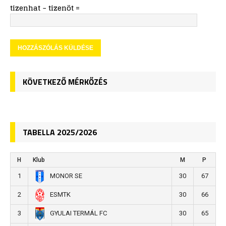
tizenhat − tizenöt =
KÖVETKEZŐ MÉRKŐZÉS
TABELLA 2025/2026
H
Klub
M
P
1
30
67
MONOR SE
2
30
66
ESMTK
3
30
65
GYULAI TERMÁL FC