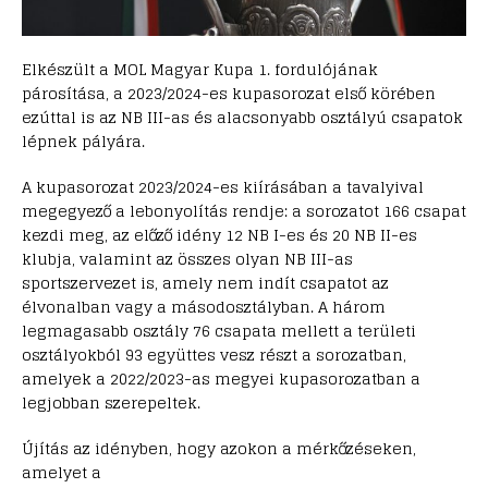
Elkészült a MOL Magyar Kupa 1. fordulójának
párosítása, a 2023/2024-es kupasorozat első körében
ezúttal is az NB III-as és alacsonyabb osztályú csapatok
lépnek pályára.
A kupasorozat 2023/2024-es kiírásában a tavalyival
megegyező a lebonyolítás rendje: a sorozatot 166 csapat
kezdi meg, az előző idény 12 NB I-es és 20 NB II-es
klubja, valamint az összes olyan NB III-as
sportszervezet is, amely nem indít csapatot az
élvonalban vagy a másodosztályban. A három
legmagasabb osztály 76 csapata mellett a területi
osztályokból 93 együttes vesz részt a sorozatban,
amelyek a 2022/2023-as megyei kupasorozatban a
legjobban szerepeltek.
Újítás az idényben, hogy azokon a mérkőzéseken,
amelyet a