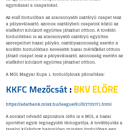
egymással a csapatokat.
Az első fordulóban az alacsonyabb osztályú csapat lesz
a pályaválasztó, azonos osztálybeli csapatok közül az
elsőként kihúzott együttes játszhat otthon. A további
fordulókban is az alacsonyabb osztályú együttes
szerepelhet hazai pályán, osztályazonosság esetén a
korábbi fordulókban kevesebb hazai mérkőzést otthon
játszó csapat lesz a pályaválasztó, azonosság esetén az
elsőként kihúzott együttes játszhat otthon.
A MOL Magyar Kupa 1. fordulójának párosítása:
KKFC Mezőcsát
:
BKV ELŐRE
https://adatbank.mlsz.hu/league/61/0/27257/1.html
A sorozat névadó szponzora idén is a MOL, a hazai
sportélet egyik legnagyobb támogatója. A továbbjutás a
tavalyi kiíráshoz hasonlóan minden fordulóban egy