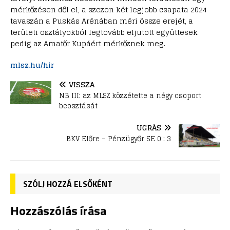
mérkőzésen dől el, a szezon két legjobb csapata 2024
tavaszán a Puskás Arénában méri össze erejét, a
területi osztályokból legtovább eljutott együttesek
pedig az Amatőr Kupáért mérkőznek meg.
mlsz.hu/hir
VISSZA
NB III: az MLSZ közzétette a négy csoport
beosztását
UGRÁS
BKV Előre – Pénzügyőr SE 0 : 3
SZÓLJ HOZZÁ ELSŐKÉNT
Hozzászólás írása