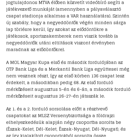
jogtulajdonos MTVA élőben közvetít videóbíró segíti a
játékvezető munkáját (amennyiben a pályaválasztó
csapat stadionja alkalmas a VAR használatára). Szintén
új szabály, hogy a negyeddöntők végén minden sárga
lap törlésre kerül, így azokat az elődöntökre a
játékosok, sportszakemberek nem viszik tovább (a
negyeddöntők utáni eltiltások viszont érvényben
maradnak az elődöntőkre).
A MOL Magyar Kupa első és második fordulójában az
OTP Bank Liga és a Merkantil Bank Liga együttesei még
nem vesznek részt, így az első körben 136 csapat lesz
érdekelt, a másodikban pedig 68. Az első forduló
mérkőzéseit augusztus 5-én és 6-án, a második forduló
mérkőzéseit augusztus 26-27-én játsszák le.
Az 1. és a 2. forduló sorsolása előtt a résztvevő
csapatokat az MLSZ Versenybizottsága a földrajzi
elhelyezkedésük alapján négy csoportba sorolta be
(Észak-Kelet, Dél-Kelet, Észak-Nyugat, Dél-Nyugat), és
az így kialakított csoportokból sorsolta össze