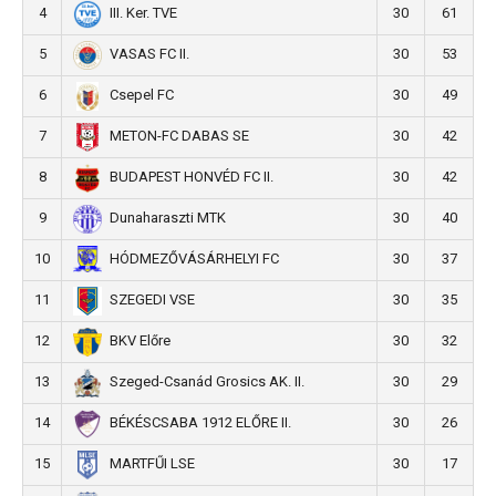
4
30
61
III. Ker. TVE
5
30
53
VASAS FC II.
6
30
49
Csepel FC
7
30
42
METON-FC DABAS SE
8
30
42
BUDAPEST HONVÉD FC II.
9
30
40
Dunaharaszti MTK
10
30
37
HÓDMEZŐVÁSÁRHELYI FC
11
30
35
SZEGEDI VSE
12
30
32
BKV Előre
13
30
29
Szeged-Csanád Grosics AK. II.
14
30
26
BÉKÉSCSABA 1912 ELŐRE II.
15
30
17
MARTFŰI LSE