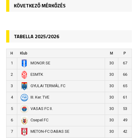
KÖVETKEZŐ MÉRKŐZÉS
TABELLA 2025/2026
H
Klub
M
P
1
30
67
MONOR SE
2
30
66
ESMTK
3
30
65
GYULAI TERMÁL FC
4
30
61
III. Ker. TVE
5
30
53
VASAS FC II.
6
30
49
Csepel FC
7
30
42
METON-FC DABAS SE