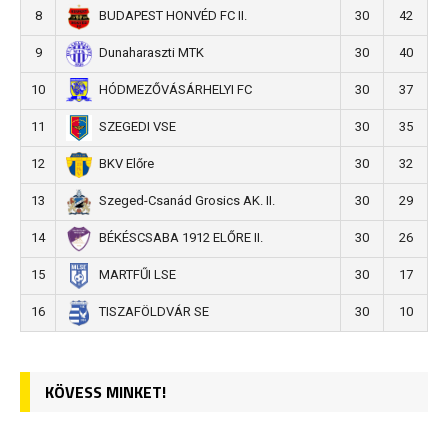
8
30
42
BUDAPEST HONVÉD FC II.
9
30
40
Dunaharaszti MTK
10
30
37
HÓDMEZŐVÁSÁRHELYI FC
11
30
35
SZEGEDI VSE
12
30
32
BKV Előre
13
30
29
Szeged-Csanád Grosics AK. II.
14
30
26
BÉKÉSCSABA 1912 ELŐRE II.
15
30
17
MARTFŰI LSE
16
30
10
TISZAFÖLDVÁR SE
KÖVESS MINKET!