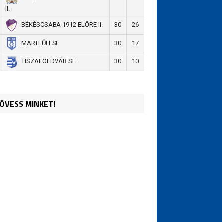
II.
30
26
BÉKÉSCSABA 1912 ELŐRE II.
30
17
MARTFŰI LSE
30
10
TISZAFÖLDVÁR SE
ÖVESS MINKET!