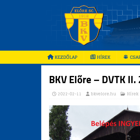
KEZDŐLAP
HÍREK
CSA
BKV Előre – DVTK II. 2
2022-02-11
bkvelore.hu
Hírek