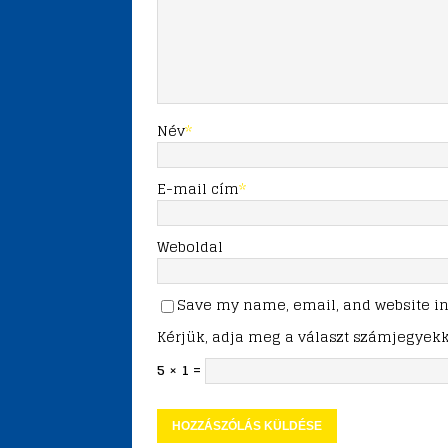
Név
*
E-mail cím
*
Weboldal
Save my name, email, and website in 
Kérjük, adja meg a választ számjegyekk
5 × 1 =