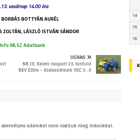
13. vasárnap 14.00 óra
14
ő: BORBÁS BOTTYÁN AURÉL
15
TA ZOLTÁN, LÁSZLÓ ISTVÁN SÁNDOR
16
 Info MLSZ Adatbank
UGRÁS
ort
NB III. Keleti csoport 23. forduló
K
BKV Előre – Hidasnémeti VSC 3 : 0
ő. A személyes adatokat nem osztjuk meg másokkal.