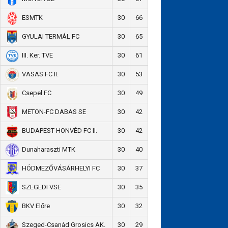
30
66
ESMTK
30
65
GYULAI TERMÁL FC
30
61
III. Ker. TVE
30
53
VASAS FC II.
30
49
Csepel FC
30
42
METON-FC DABAS SE
30
42
BUDAPEST HONVÉD FC II.
30
40
Dunaharaszti MTK
30
37
HÓDMEZŐVÁSÁRHELYI FC
30
35
SZEGEDI VSE
30
32
BKV Előre
30
29
Szeged-Csanád Grosics AK.