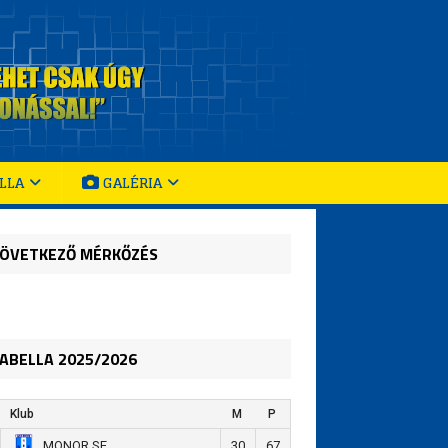
LLA
GALÉRIA
ÖVETKEZŐ MÉRKŐZÉS
ABELLA 2025/2026
Klub
M
P
30
67
MONOR SE