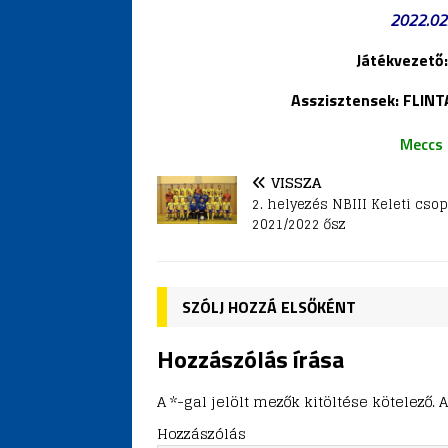
2022.02.
Játékvezet
Asszisztensek: FLIN
Meccs
VISSZA
2. helyezés NBIII Keleti csop
2021/2022 ősz
SZÓLJ HOZZÁ ELSŐKÉNT
Hozzászólás írása
A *-gal jelölt mezők kitöltése kötelez
Hozzászólás