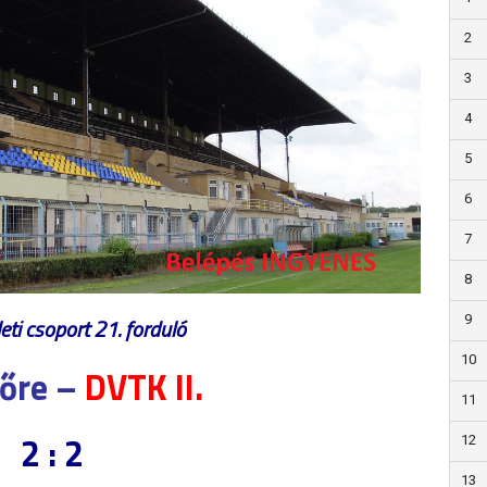
2
3
4
5
6
7
8
9
leti csoport 21. forduló
10
lőre –
DVTK II.
11
2 : 2
12
13