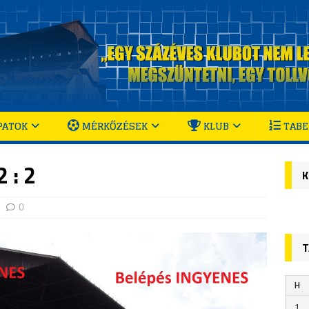
PATOK
MÉRKŐZÉSEK
KLUB
TABE
 : 2
K
0
T
H
1