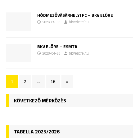
HÓDMEZŐVÁSÁRHELYI FC – BKV ELŐRE
2026-05-03
bkvelore.hu
BKV ELŐRE – ESMTK
2026-04-26
bkvelore.hu
1
2
…
16
»
KÖVETKEZŐ MÉRKŐZÉS
TABELLA 2025/2026