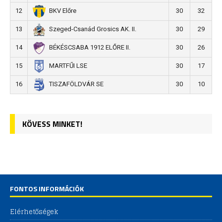
12
30
32
BKV Előre
13
30
29
Szeged-Csanád Grosics AK. II.
14
30
26
BÉKÉSCSABA 1912 ELŐRE II.
15
30
17
MARTFŰI LSE
16
30
10
TISZAFÖLDVÁR SE
KÖVESS MINKET!
FONTOS INFORMÁCIÓK
Elérhetőségek