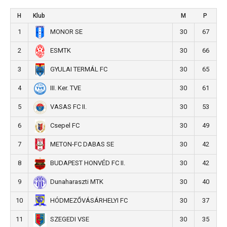
H
Klub
M
P
1
30
67
MONOR SE
2
30
66
ESMTK
3
30
65
GYULAI TERMÁL FC
4
30
61
III. Ker. TVE
5
30
53
VASAS FC II.
6
30
49
Csepel FC
7
30
42
METON-FC DABAS SE
8
30
42
BUDAPEST HONVÉD FC II.
9
30
40
Dunaharaszti MTK
10
30
37
HÓDMEZŐVÁSÁRHELYI FC
11
30
35
SZEGEDI VSE