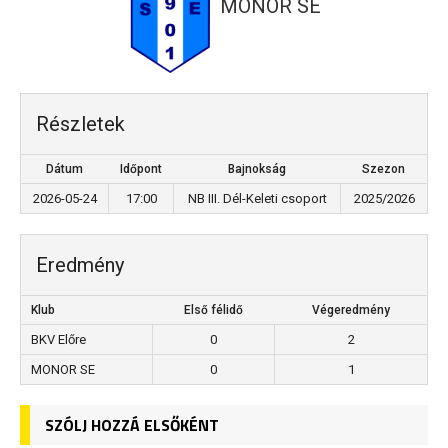
MONOR SE
Részletek
Dátum
Időpont
Bajnokság
Szezon
2026-05-24
17:00
NB III. Dél-Keleti csoport
2025/2026
Eredmény
Klub
Első félidő
Végeredmény
BKV Előre
0
2
MONOR SE
0
1
SZÓLJ HOZZÁ ELSŐKÉNT