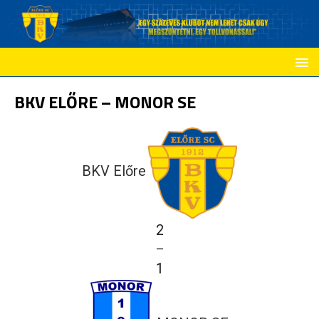
BKV ELŐRE – MONOR SE
BKV Előre
2
—
1