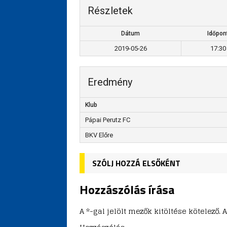
Részletek
Dátum
Időpon
2019-05-26
17:30
Eredmény
Klub
Pápai Perutz FC
BKV Előre
SZÓLJ HOZZÁ ELSŐKÉNT
Hozzászólás írása
A *-gal jelölt mezők kitöltése kötelez