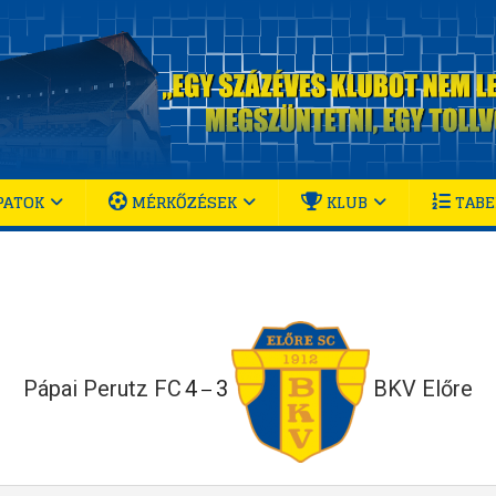
PATOK
MÉRKŐZÉSEK
KLUB
TABE
Pápai Perutz FC
4
3
BKV Előre
—