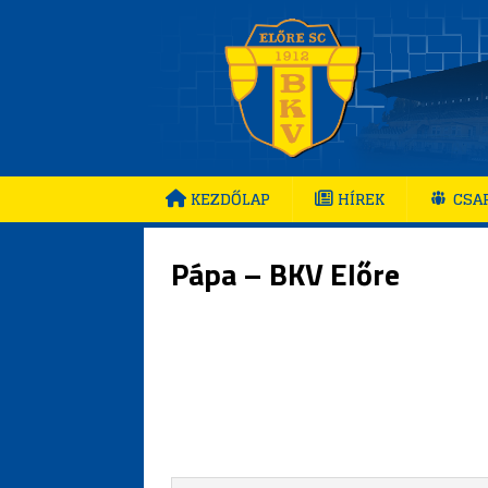
KEZDŐLAP
HÍREK
CSA
Pápa – BKV Előre