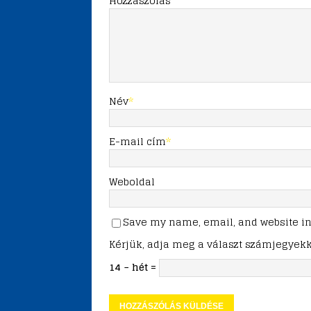
Hozzászólás
Név
*
E-mail cím
*
Weboldal
Save my name, email, and website in 
Kérjük, adja meg a választ számjegyekk
14 − hét =