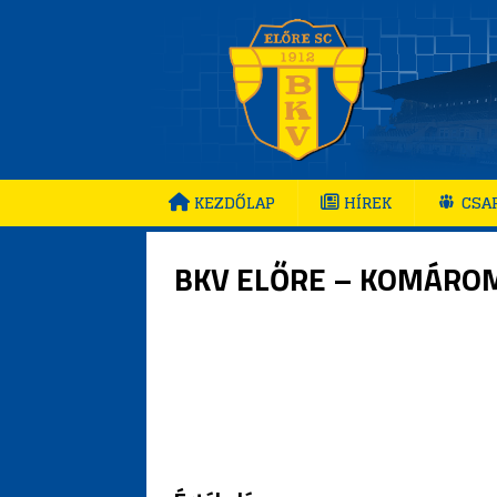
KEZDŐLAP
HÍREK
CSA
BKV ELŐRE – KOMÁRO