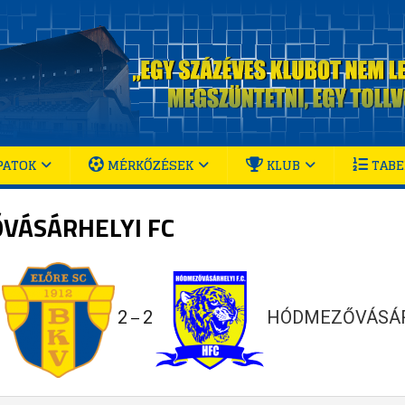
PATOK
MÉRKŐZÉSEK
KLUB
TABE
VÁSÁRHELYI FC
2
2
HÓDMEZŐVÁSÁR
—