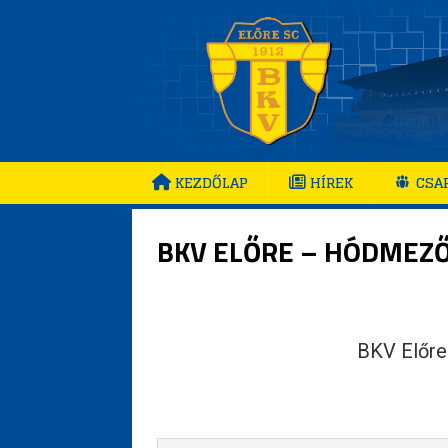
KEZDŐLAP
HÍREK
CSA
BKV ELŐRE – HÓDMEZŐ
BKV Előre