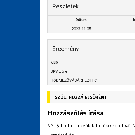
Részletek
Dátum
I
2023-11-05
Eredmény
Klub
BKV Előre
HÓDMEZŐVÁSÁRHELYI FC
SZÓLJ HOZZÁ ELSŐKÉNT
Hozzászólás írása
A *-gal jelölt mezők kitöltése kötelez