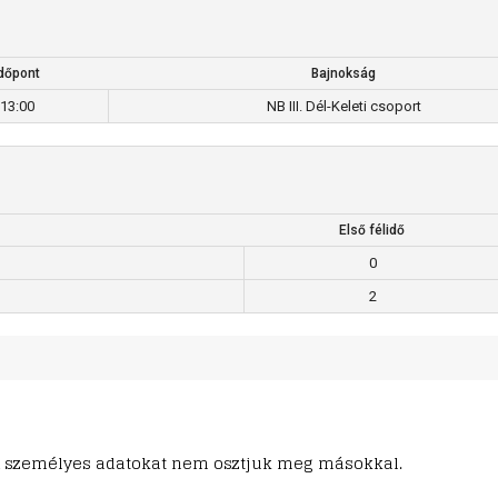
dőpont
Bajnokság
13:00
NB III. Dél-Keleti csoport
Első félidő
0
2
ő. A személyes adatokat nem osztjuk meg másokkal.