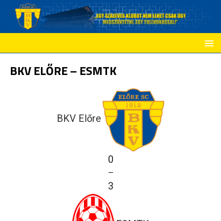
BKV ELŐRE – ESMTK
BKV Előre
0
—
3