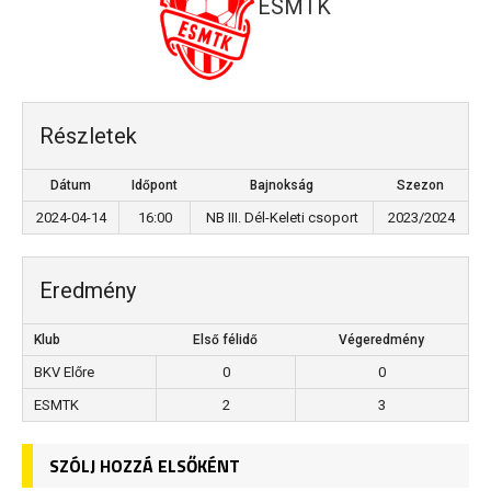
ESMTK
Részletek
Dátum
Időpont
Bajnokság
Szezon
2024-04-14
16:00
NB III. Dél-Keleti csoport
2023/2024
Eredmény
Klub
Első félidő
Végeredmény
BKV Előre
0
0
ESMTK
2
3
SZÓLJ HOZZÁ ELSŐKÉNT