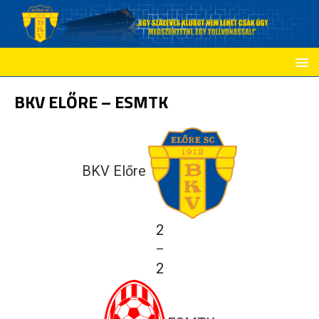
BKV ELŐRE – ESMTK
BKV Előre
2
—
2