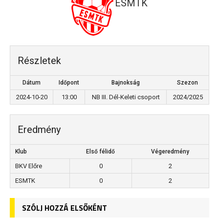
ESMTK
Részletek
Dátum
Időpont
Bajnokság
Szezon
2024-10-20
13:00
NB III. Dél-Keleti csoport
2024/2025
Eredmény
Klub
Első félidő
Végeredmény
BKV Előre
0
2
ESMTK
0
2
SZÓLJ HOZZÁ ELSŐKÉNT