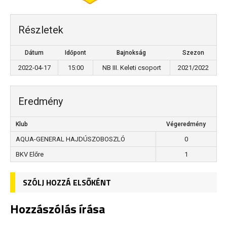
Részletek
Dátum
Időpont
Bajnokság
Szezon
2022-04-17
15:00
NB III. Keleti csoport
2021/2022
Eredmény
Klub
Végeredmény
AQUA-GENERAL HAJDÚSZOBOSZLÓ
0
BKV Előre
1
SZÓLJ HOZZÁ ELSŐKÉNT
Hozzászólás írása