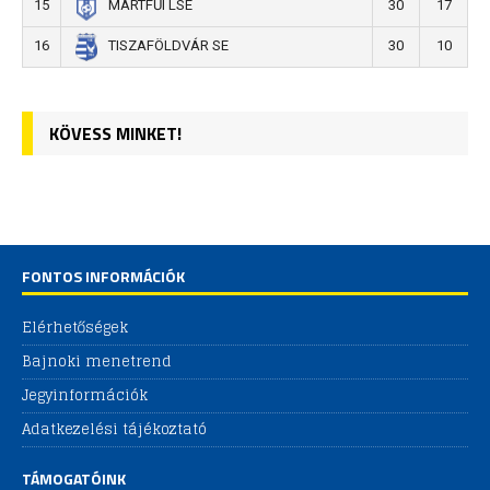
15
30
17
MARTFŰI LSE
16
30
10
TISZAFÖLDVÁR SE
KÖVESS MINKET!
FONTOS INFORMÁCIÓK
Elérhetőségek
Bajnoki menetrend
Jegyinformációk
Adatkezelési tájékoztató
TÁMOGATÓINK