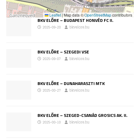
Leaflet
|
Map data ©
OpenStreetMap
contributors
BKV ELŐRE – BUDAPEST HONVÉD FC II.
2025-09-28
bkvelore.hu
BKV ELŐRE – SZEGEDI VSE
2025-09-07
bkvelore.hu
BKV ELŐRE – DUNAHARASZTI MTK
2025-08-27
bkvelore.hu
BKV ELŐRE – SZEGED-CSANÁD GROSICS AK. II.
2025-08-10
bkvelore.hu