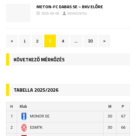
METON-FC DABAS SE – BKV ELŐRE
2025-08-06
bkvelore.hu
«
1
2
3
4
…
30
»
KÖVETKEZŐ MÉRKŐZÉS
TABELLA 2025/2026
H
Klub
M
P
1
30
67
MONOR SE
2
30
66
ESMTK