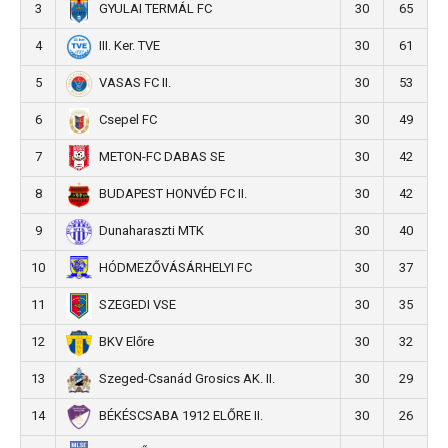
3
30
65
GYULAI TERMÁL FC
4
30
61
III. Ker. TVE
5
30
53
VASAS FC II.
6
30
49
Csepel FC
7
30
42
METON-FC DABAS SE
8
30
42
BUDAPEST HONVÉD FC II.
9
30
40
Dunaharaszti MTK
10
30
37
HÓDMEZŐVÁSÁRHELYI FC
11
30
35
SZEGEDI VSE
12
30
32
BKV Előre
13
30
29
Szeged-Csanád Grosics AK. II.
14
30
26
BÉKÉSCSABA 1912 ELŐRE II.