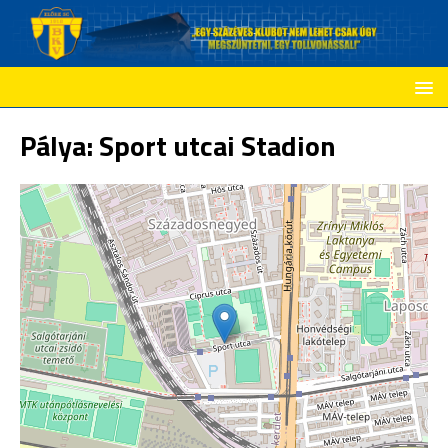
Pálya:
Sport utcai Stadion