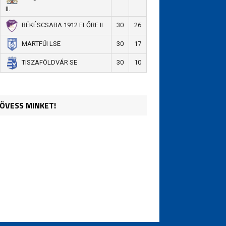
II.
30
26
BÉKÉSCSABA 1912 ELŐRE II.
30
17
MARTFŰI LSE
30
10
TISZAFÖLDVÁR SE
ÖVESS MINKET!