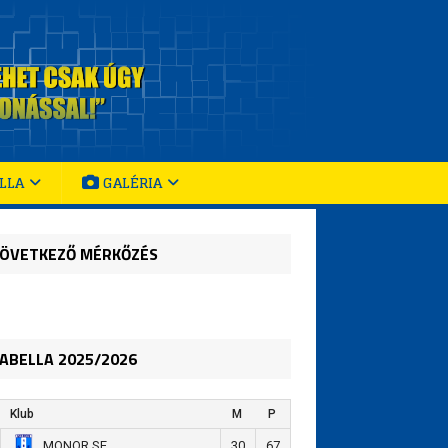
LLA
GALÉRIA
ÖVETKEZŐ MÉRKŐZÉS
ABELLA 2025/2026
Klub
M
P
30
67
MONOR SE