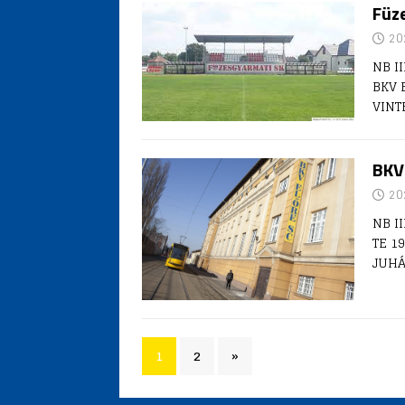
Füze
20
NB II
BKV E
VINT
BKV 
20
NB II
TE 19
JUHÁ
1
2
»