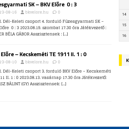
sgyarmati SK – BKV Előre 0 : 3
23-08-16
bkvelore.hu
0
14
I. Dél-Keleti csoport 4. forduló Füzesgyarmati SK –
15
lőre 0 : 3 2023.08.19. szombat 17.30 óra Játékvezető :
ER BÉLA GÁBOR Asszisztensek :
[…]
16
Előre – Kecskeméti TE 1911 II. 1 : 0
K
23-08-10
bkvelore.hu
0
I. Dél-Keleti csoport 3. forduló BKV Előre – Kecskeméti
11 II. 1 : 0 2023.08.13. vasárnap 17.30 óra Játékvezető:
SZ BÁLINT (GY) Asszisztensek:
[…]