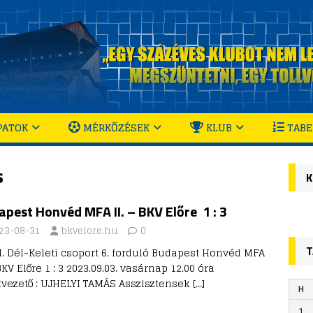
PATOK
MÉRKŐZÉSEK
KLUB
TABE
s
K
pest Honvéd MFA II. – BKV Előre 1 : 3
23-08-31
bkvelore.hu
0
T
II. Dél-Keleti csoport 6. forduló Budapest Honvéd MFA
 BKV Előre 1 : 3 2023.09.03. vasárnap 12.00 óra
kvezető : UJHELYI TAMÁS Asszisztensek
[…]
H
1