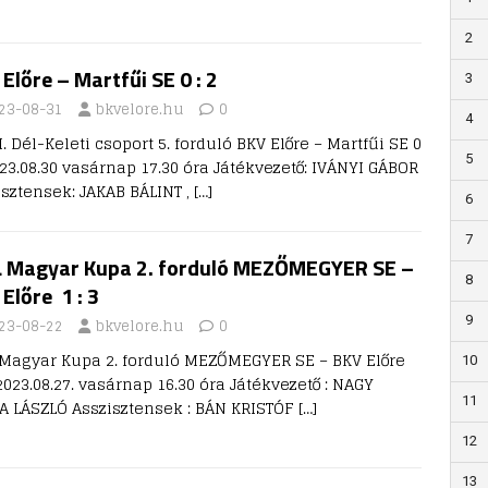
2
Előre – Martfűi SE 0 : 2
3
23-08-31
bkvelore.hu
0
4
I. Dél-Keleti csoport 5. forduló BKV Előre – Martfűi SE 0
5
023.08.30 vasárnap 17.30 óra Játékvezető: IVÁNYI GÁBOR
isztensek: JAKAB BÁLINT ,
[…]
6
7
 Magyar Kupa 2. forduló MEZŐMEGYER SE –
8
Előre 1 : 3
9
23-08-22
bkvelore.hu
0
Magyar Kupa 2. forduló MEZŐMEGYER SE – BKV Előre
10
 2023.08.27. vasárnap 16.30 óra Játékvezető : NAGY
11
LA LÁSZLÓ Asszisztensek : BÁN KRISTÓF
[…]
12
13