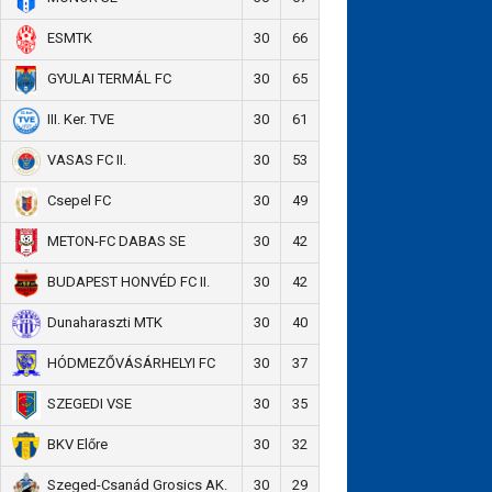
30
66
ESMTK
30
65
GYULAI TERMÁL FC
30
61
III. Ker. TVE
30
53
VASAS FC II.
30
49
Csepel FC
30
42
METON-FC DABAS SE
30
42
BUDAPEST HONVÉD FC II.
30
40
Dunaharaszti MTK
30
37
HÓDMEZŐVÁSÁRHELYI FC
30
35
SZEGEDI VSE
30
32
BKV Előre
30
29
Szeged-Csanád Grosics AK.