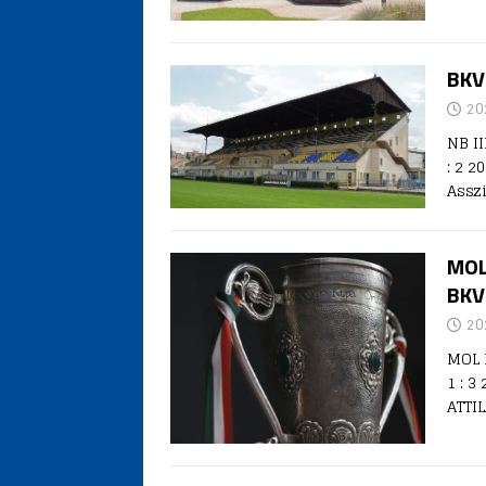
BKV 
20
NB II
: 2 2
Assz
MOL
BKV 
20
MOL 
1 : 3
ATTI