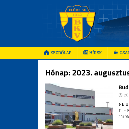
KEZDŐLAP
HÍREK
CSA
Hónap:
2023. augusztu
Buda
20
NB I
II. –
Játé