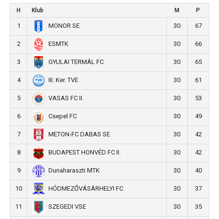
H
Klub
M
P
1
30
67
MONOR SE
2
30
66
ESMTK
3
30
65
GYULAI TERMÁL FC
4
30
61
III. Ker. TVE
5
30
53
VASAS FC II.
6
30
49
Csepel FC
7
30
42
METON-FC DABAS SE
8
30
42
BUDAPEST HONVÉD FC II.
9
30
40
Dunaharaszti MTK
10
30
37
HÓDMEZŐVÁSÁRHELYI FC
11
30
35
SZEGEDI VSE