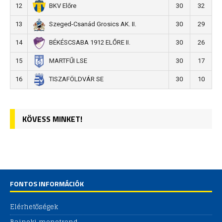
12
30
32
BKV Előre
13
30
29
Szeged-Csanád Grosics AK. II.
14
30
26
BÉKÉSCSABA 1912 ELŐRE II.
15
30
17
MARTFŰI LSE
16
30
10
TISZAFÖLDVÁR SE
KÖVESS MINKET!
FONTOS INFORMÁCIÓK
Elérhetőségek