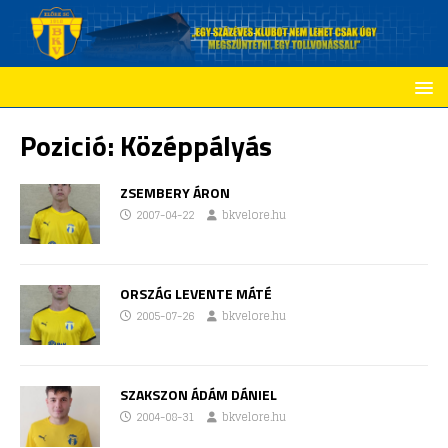
Pozició:
Középpályás
ZSEMBERY ÁRON
2007-04-22
bkvelore.hu
ORSZÁG LEVENTE MÁTÉ
2005-07-26
bkvelore.hu
SZAKSZON ÁDÁM DÁNIEL
2004-08-31
bkvelore.hu